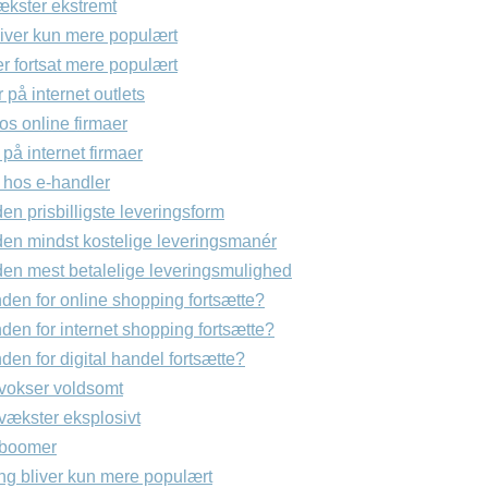
kster ekstremt
iver kun mere populært
r fortsat mere populært
på internet outlets
s online firmaer
på internet firmaer
 hos e-handler
n prisbilligste leveringsform
n mindst kostelige leveringsmanér
n mest betalelige leveringsmulighed
den for online shopping fortsætte?
en for internet shopping fortsætte?
en for digital handel fortsætte?
 vokser voldsomt
vækster eksplosivt
 boomer
ing bliver kun mere populært