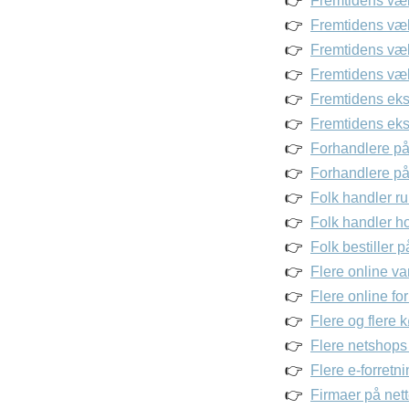
Fremtidens væks
Fremtidens væks
Fremtidens væk
Fremtidens væk
Fremtidens eks
Fremtidens eksp
Forhandlere på
Forhandlere på 
Folk handler ru
Folk handler ho
Folk bestiller
Flere online va
Flere online fo
Flere og flere 
Flere netshops 
Flere e-forretni
Firmaer på nett