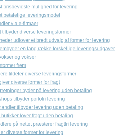
 prisbevidste mulighed for levering
t betalelige leveringsmodel
ndler via e-firmaer
 tilbyder diverse leveringsformer
eder udlover et bredt udvalg af former for levering
rembyder en lang række forskellige leveringsudgaver
vokser og vokser
stormer frem
ere tildeler diverse leveringsformer
iver diverse former for fragt
rretninger byder på levering uden betaling
hops tilbyder portofri levering
handler tilbyder levering uden betaling
 butikker lover fragt uden betaling
lere på nettet præsterer fragtfri levering
er diverse former for levering