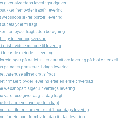
et giver alverdens leveringsudgaver
butikker frembyder fragtfri levering
t webshops sikrer portofri levering
 outlets yder fri fragt
kker frembyder fragt uden beregning
illigste leveringsversion
 prisbevidste metode til levering
 letkøbte metode til levering
forretninger på nettet stiller garanti om levering på blot en enke
s på nettet præsterer 1 dags levering
et varehuse sikrer gratis fragt
et firmaer tilbyder levering efter en enkelt hverdag
ne webshops tilsiger 1 hverdags levering
ne varehuse giver dag-til-dag fragt
e forhandlere lover portofri fragt
rnet handler reklamerer med 1 hverdags levering
rnet forretninger frembyder dag-til-dag levering