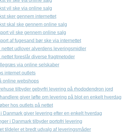
t vil ske via online salg
t vil ske via online salg
st sker gennem internettet
st skal ske gennem online salg
port vil ske gennem online salg
ort af fugesand bør ske via internettet
 nettet udlover alverdens leveringsmidler
nettet foreslår diverse fragtmetoder
llegræs via online selskaber
s internet outlets
 på online webshops
rehuse tilbyder gebyrfri levering på rhododendron jord
rhandlere giver løfte om levering på blot en enkelt hverdag
køber hos outlets på nettet
i Danmark giver levering efter en enkelt hverdag
nger i Danmark tilbyder portofri levering
et tildeler et bredt udvalg af leveringsmåder