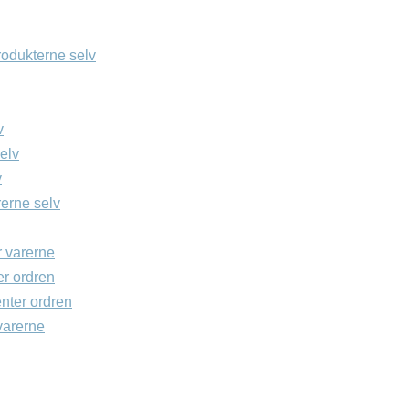
rodukterne selv
v
elv
v
rerne selv
r varerne
er ordren
enter ordren
 varerne