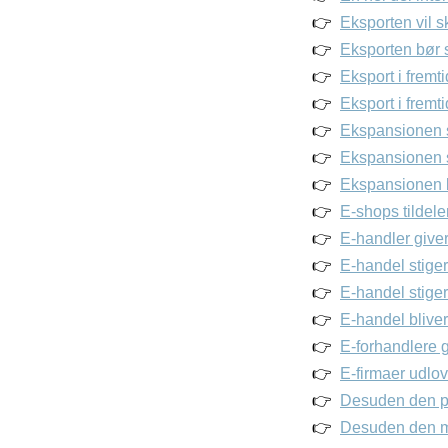
Eksporten vil s
Eksporten bør 
Eksport i fremti
Eksport i fremt
Ekspansionen s
Ekspansionen sk
Ekspansionen b
E-shops tildeler
E-handler giver
E-handel stiger
E-handel stiger 
E-handel bliver
E-forhandlere gi
E-firmaer udlov
Desuden den pr
Desuden den me