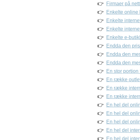
Firmaer på nett
Enkelte online 
Enkelte interne
Enkelte internet
Enkelte e-buti
Endda den prisb
Endda den mest
Endda den mest
En stor portion 
En række outlet
En række intern
En række intern
En hel del onli
En hel del onli
En hel del onlin
En hel del inte
En hel del inte