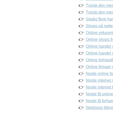
Typisk den mest
Typisk den mes
Stadig flere ha
Shops på nettet
Online virksomh
Online shops f
Online handel 
Online handel 
Online forhandl
Online firmaer g
Nogle online fo
Nogle internet s
Nogle internet 
Nogle få online
Nogle få forhand
Netshops tilbyd